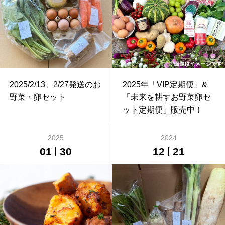
2025/2/13、2/27発送のお
2025年「VIP定期便」&
野菜・卵セット
「未来を耕すお野菜卵セ
ット定期便」販売中！
2025
2024
01
30
12
21