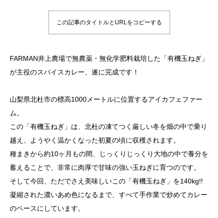
この記事のタイトルとURLをコピーする
FARMAN井上農場で無農薬・無化学肥料栽培した「有機玉ねぎ」
が主役のスパイスカレー、遂に完成です！
山梨県北杜市の標高1000メートルに位置するアイカフェファー
ム。
この「有機玉ねぎ」は、北杜の凍てつく厳しい冬を畑の中で乗り
越え、ようやく温かくなった初夏の頃に収穫されます。
種まきから約10ヶ月もの間、じっくりじっくり大地の中で養分を
蓄えることで、非常に肉厚で甘味の強い玉ねぎに育つのです。
そして今回、ただでさえ美味しいこの「有機玉ねぎ」を140kg!!
凝縮された濃いあめ色になるまで、すべて手作業で炒めてカレー
のベースにしています。