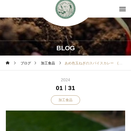
BLOG
ブログ
加工食品
あめ色玉ねぎのスパイスカレー (完売)
2024
01
31
加工食品