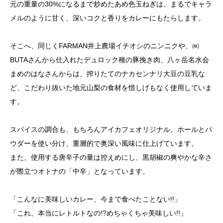
元の重量の30%になるまで炒めたあめ色玉ねぎは、まるでキャラ
メルのように甘く、深いコクと香りをカレーにもたらします。
そこへ、同じくFARMAN井上農場イチオシのニンニクや、㈱
BUTAさんから仕入れたデュロック種の豚挽き肉、八ヶ岳名水会
まめのはなさんからは、搾りたてのナカセンナリ大豆の豆乳な
ど、こだわり抜いた地元山梨の食材を惜しげもなく使用していま
す。
スパイスの調合も、もちろんアイカフェオリジナル。ホールとパ
ウダーを使い分け、重層的で奥深い風味に仕上げています。
また、使用する唐辛子の量は控えめにし、黒胡椒の爽やかな辛さ
が際立つオトナの「中辛」となっています。
「こんなに美味しいカレー、今まで食べたことない!!」
「これ、本当にレトルトなの!?めちゃくちゃ美味しい!!」